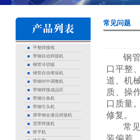
常见问题
平整焊接线
钢管冷
带钢自动焊接机
钢管冷切锯
口平整
钢管自动堆垛机
道、机
带钢对中调整机
质、操
带钢焊接成品区
带钢分条机
口质量
带钢引头机
修复。
厚带钢全液压焊接机
宽带焊接机
常见问
矫平机
装偏差