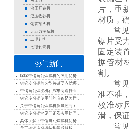
液压剪
片，重
液压开卷机
液压收卷机
材质，
钢管拍头机
常见问
无动力拉矫机
锯片受
二辊轧机
七辊剥壳机
固定装
据管材
热门新闻
割。
聊聊带钢自动焊接机的应用优势
常见问
钢管冷切锯的选型关键要点优哪些？
带钢自动焊接机在汽车制造行业的应用
准不准
钢管冷切锯使用前的准备是怎样的？
校准标
关于带钢自动焊接机质量控制关键要点
钢管冷切锯常见问题及实用处理方法
滑，保
具体了解下带钢自动焊接机优势特点
常见问
关于钢管冷切锯结构组成解析