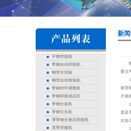
新闻
平整焊接线
钢管
带钢自动焊接机
要点
钢管冷切锯
1、
钢管自动堆垛机
格管
带钢对中调整机
带钢焊接成品区
片崩
带钢分条机
2、
带钢引头机
度及
厚带钢全液压焊接机
次加
宽带焊接机
3、