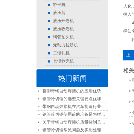
矫平机
人化
液压剪
投入
液压开卷机
4、
液压收卷机
择知
钢管拍头机
转载
无动力拉矫机
二辊轧机
上
七辊剥壳机
相关
热门新闻
聊聊带钢自动焊接机的应用优势
钢管冷切锯的选型关键要点优哪些？
带钢自动焊接机在汽车制造行业的应用
钢管冷切锯使用前的准备是怎样的？
关于带钢自动焊接机质量控制关键要点
钢管冷切锯常见问题及实用处理方法