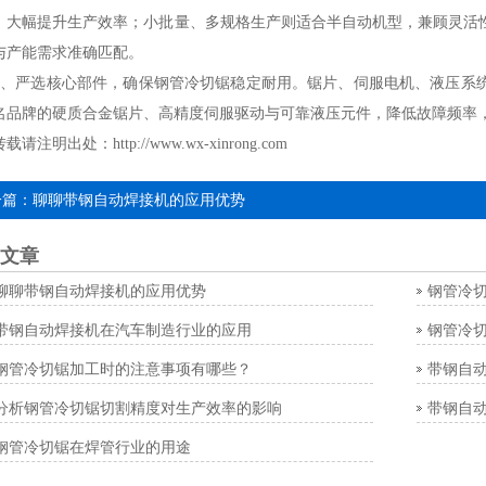
，大幅提升生产效率；小批量、多规格生产则适合半自动机型，兼顾灵活
与产能需求准确匹配。
严选核心部件，确保钢管冷切锯稳定耐用。锯片、伺服电机、液压系统
名品牌的硬质合金锯片、高精度伺服驱动与可靠液压元件，降低故障频率
请注明出处：
http://www.wx-xinrong.com
一篇：
聊聊带钢自动焊接机的应用优势
文章
聊聊带钢自动焊接机的应用优势
钢管冷
带钢自动焊接机在汽车制造行业的应用
钢管冷
钢管冷切锯加工时的注意事项有哪些？
带钢自
分析钢管冷切锯切割精度对生产效率的影响
带钢自
钢管冷切锯在焊管行业的用途