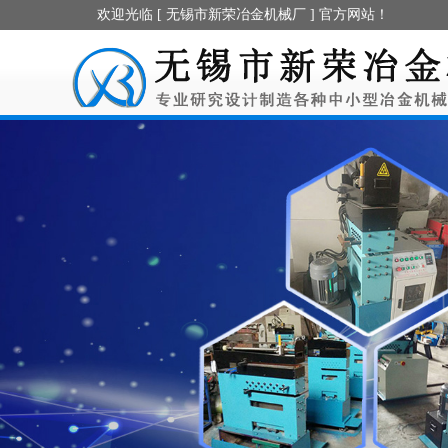
欢迎光临 [ 无锡市新荣冶金机械厂 ] 官方网站！