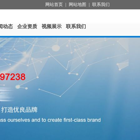
网站首页
|
网站地图
|
联系我们
闻动态
企业资质
视频展示
联系我们