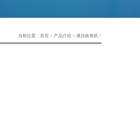
当前位置：
首页
>
产品介绍
>
液压收卷机
>